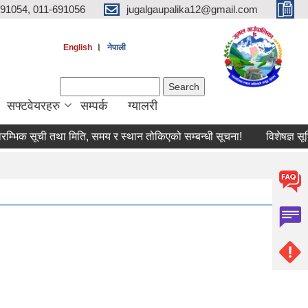
691054, 011-691056
jugalgaupalika12@gmail.com
।
English
नेपाली
Search form
Search
सफ्टवेयरहरु
सम्पर्क
ग्यालरी
म्भिक सूची तथा मिति, समय र स्थान तोकिएको सम्बन्धी सूचना!
विशेषज्ञ सूचिमा 