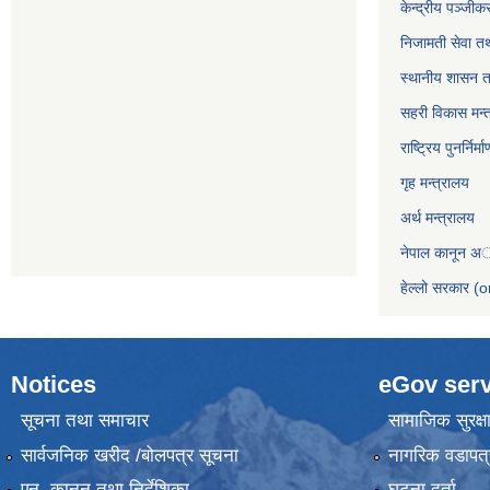
केन्द्रीय पञ्जी
निजामती सेवा त
स्थानीय शासन त
सहरी विकास मन्
राष्ट्रिय पुनर्निर
गृह मन्त्रालय
अर्थ मन्त्रालय
नेपाल कानून अ
हेल्लो सरकार (o
Notices
eGov serv
सूचना तथा समाचार
सामाजिक सुरक्ष
सार्वजनिक खरीद /बोलपत्र सूचना
नागरिक वडापत्
एन, कानुन तथा निर्देशिका
घटना दर्ता