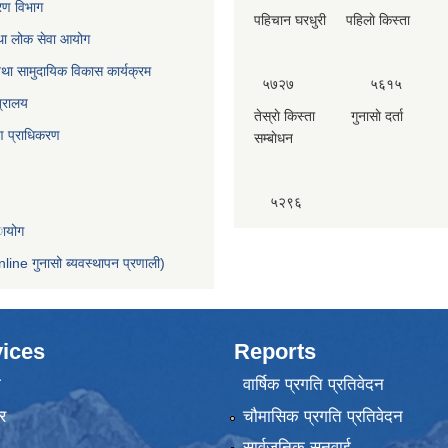
करण विभाग
पहिचान घरधुरी पहिलाे किस्ता दा
था लोक सेवा आयोग
था सामुदायिक विकास कार्यक्रम
५७२७ ५६१५ 
त्रालय
तेस्राे किस्ता गुनासाे दर्ता 
्माण प्राधिकरण
सम्बाेधन
५२९६
ायोग
nline गुनासो ब्यवस्थापन प्रणाली)
ices
Reports
ा
वार्षिक प्रगति प्रतिवेदन
र
चौमासिक प्रगति प्रतिवेदन
सार्वजनिक सुनुवाई