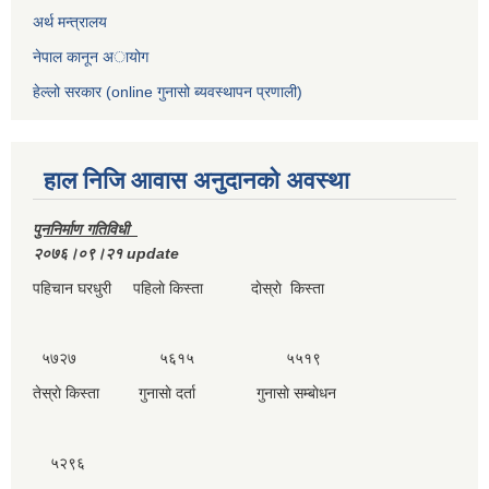
अर्थ मन्त्रालय
नेपाल कानून अायोग
हेल्लो सरकार (online गुनासो ब्यवस्थापन प्रणाली)
हाल निजि आवास अनुदानकाे अवस्था
पुननिर्माण गतिविधी
२०७६।०९।२१ update
पहिचान घरधुरी पहिलाे किस्ता दाेस्राे किस्ता
५७२७ ५६१५ ५५१९
तेस्राे किस्ता गुनासाे दर्ता गुनासाे सम्बाेधन
५२९६