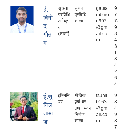
सूचना
सुचना
gauta
9
ई.
प्रविधि
प्रविधि
mbino
7
विनाे
अधिकृ
शाखा
d992
7-
द
त
@gm
9
गाैत
(सातौँ)
ail.co
8
m
4
म
3
1
8
4
2
6
4
इन्जिनि
भौतिक
tsunil
9
ई.सु
यर
पूर्वाधार
0163
8
निल
तथा भवन
@gm
4
तामा
निर्माण
ail.co
9
ङ
शाखा
m
8
7