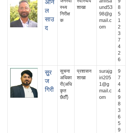
जनस्वा
स्वास्थय
anilsa
9
अनि
स्थ्य
शाखा
und53
8
ल
निरीक्ष
98@g
5
साउ
क
mail.c
1
द
om
2
3
7
4
2
6
सुचना
प्रशासन
surajg
9
सुुर
अधिका
शाखा
iri205
7
ज
री(अधि
1@g
4
गिरी
कृत
mail.c
4
छैठौँ)
om
9
8
3
6
5
9