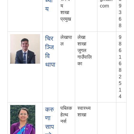
ध्या
य
com
9
य
शाखा
3
प्रमुख
6
8
लेखापा
लेखा
9
चिर
ल
शाखा
8
ञ्जि
जुगल
6
वि
गाउँपालि
1
थापा
का
6
8
2
5
1
4
पब्लिक
स्वास्थ्य
करु
हेल्थ
शाखा
णा
नर्स
साप