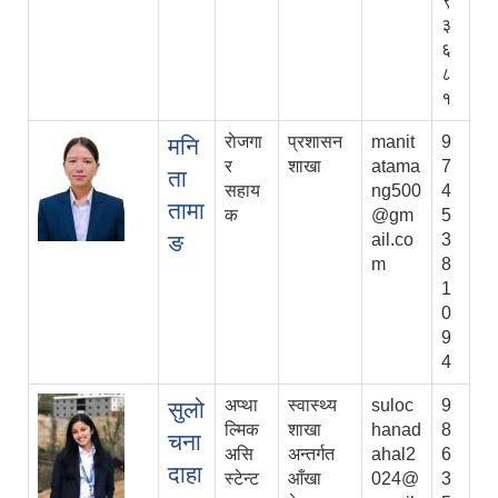
९
३
६
८
१
राेजगा
प्रशासन
manit
9
मनि
र
शाखा
atama
7
ता
सहाय
ng500
4
तामा
क
@gm
5
ङ
ail.co
3
m
8
1
0
9
4
अप्था
स्वास्थ्य
suloc
9
सुलो
ल्मिक
शाखा
hanad
8
चना
असि
अन्तर्गत
ahal2
6
दाहा
स्टेन्ट
आँखा
024@
3