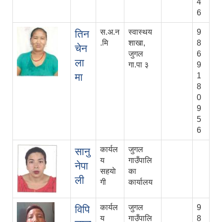
4
6
स.अ.न
स्वास्थय
9
तिन
.मि
शाखा,
8
चेन
जुगल
6
ला
गा.पा ३
9
मा
1
8
0
9
5
6
कार्यल
जुगल
सानु
य
गाउँपालि
नेपा
सहयाे
का
ली
गी
कार्यालय
कार्यल
जुगल
9
विपि
य
गाउँपालि
8