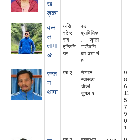
ख
ड्का
असि
वडा
कम
स्टेन्ट
प्राविधिक
ल
सब
, जुगल
तामा
इन्जिनि
गाउँपालि
ङ
यर
का वडा नं
७
एच.ए
सेलाङ
9
रन्ज
स्वास्थ्य
8
न
चाैकी,
6
थापा
जुगल १
11
5
7
9
0
1
एच.ए
स्वास्थय
iamsu
9