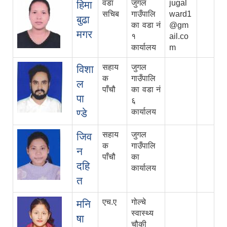
वडा
जुगल
jugal
हिमा
सचिब
गाउँपालि
ward1
बुढा
का वडा नं
@gm
मगर
१
ail.co
कार्यालय
m
सहाय
जुगल
विशा
क
गाउँपालि
ल
पाँचौ
का वडा नं
पा
६
ण्डे
कार्यालय
सहाय
जुगल
जिव
क
गाउँपालि
न
पाँचौ
का
दहि
कार्यालय
त
एच.ए
गोल्चे
मनि
स्वास्थ्य
षा
चौकी