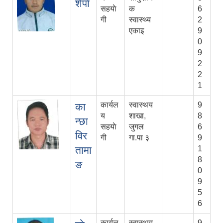
शेर्पा
सहयाे
क
6
गी
स्वास्थ्य
2
एकाइ
9
0
9
2
2
1
कार्यल
स्वास्थय
9
का
य
शाखा,
8
न्छा
सहयाे
जुगल
6
विर
गी
गा.पा ३
9
तामा
1
8
ङ
0
9
5
6
कार्यल
स्वास्थय
9