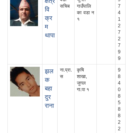
क्षेत्र
सचिब
गाउँपालि
7
वि
का वडा न‌
4
क्र
१
1
म
2
7
थापा
2
7
9
9
ना.प्रा.
कृषि
9
झल
स
शाखा,
8
क
जुगल
4
बहा
गा.पा १
0
दुर
8
5
राना
8
8
2
2