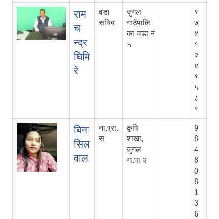
वडा
जुगल
९
राम
सचिब
गाउँपालि
७
च
का वडा नं
४
न्द्र
५
१
घिमि
२
४
रे
९
५
८
९
ना.प्रा.
कृषि
9
बिना
स
शाखा,
8
सिल
जुगल
4
वाल
गा.पा २
8
0
8
1
3
6