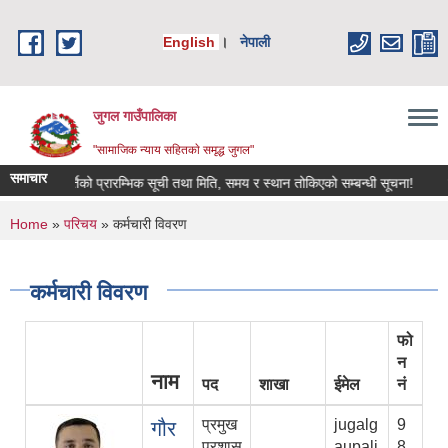
Skip to main content
English
।
नेपाली
जुगल गाउँपालिका
"सामाजिक न्याय सहितकाे समृद्ध जुगल"
समाचार
 पदपूर्तिको प्रारम्भिक सूची तथा मिति, समय र स्थान तोकिएको सम्बन्धी सूचना!
विशेषज्ञ 
You are here
Home
»
परिचय
» कर्मचारी विवरण
कर्मचारी विवरण
फो
न
नाम
पद
शाखा
ईमेल
नं
प्रमुख
jugalg
9
गौर
प्रशास
aupali
8