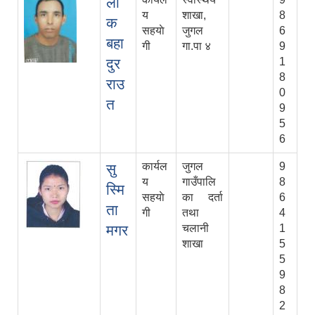
लाे
य
शाखा,
8
क
सहयाे
जुगल
6
बहा
गी
गा.पा ४
9
दुर
1
8
राउ
0
त
9
5
6
कार्यल
जुगल
9
सु
य
गाउँपालि
8
स्मि
सहयाे
का दर्ता
6
ता
गी
तथा
4
मगर
चलानी
1
शाखा
5
5
9
8
2