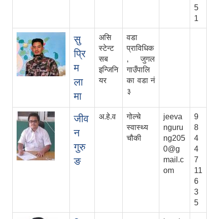
5
1
असि
वडा
सु
स्टेन्ट
प्राविधिक
प्रि
सब
, जुगल
म
इन्जिनि
गाउँपालि
ला
यर
का वडा नं
३
मा
अ.हे.व
गोल्चे
jeeva
9
जीव
स्वास्थ्य
nguru
8
न
चौकी
ng205
4
गुरु
0@g
4
ङ
mail.c
7
om
11
6
3
5