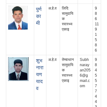
अ.हे.व
लिदि
9
पुर्ण
सामुदायि
8
का
क
6
मी
स्वास्थ्य
11
एकाइ
9
1
5
8
6
अ.हे.व
तेम्बाथान
Subh
9
शुभ
सामुदायि
naray
8
नारा
क
an205
4
यण
स्वास्थ्य
6@g
5
याद
एकाइ
mail.c
5
om
7
व
7
4
4
3