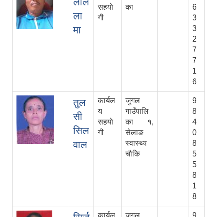
लाल
सहयाे
का
6
ला
गी
3
मा
3
2
7
7
1
6
कार्यल
जुगल
9
तुल
य
गाउँपालि
8
सी
सहयाे
का १,
4
सिल
गी
सेलाङ
0
वाल
स्वास्थ्य
8
चाैकि
5
5
8
1
8
कार्यल
जुगल
9