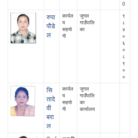
0
कार्यल
जुगल
९
रुपा
य
गाउँपालि
८
पौडे
सहयाे
का
४
ल
गी
०
६
०
८
९
०
०
कार्यल
जुगल
सि
य
गाउँपालि
तादे
सहयाे
का
वी
गी
कार्यालय
बरा
ल