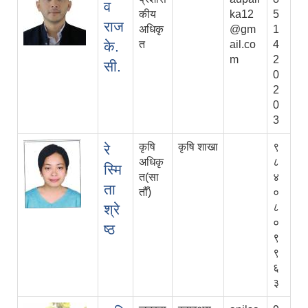
व
कीय
ka12
5
राज
अधिकृ
@gm
1
के.
त
ail.co
4
m
2
सी.
0
2
0
3
कृषि
कृषि शाखा
९
रे
अधिकृ
८
स्मि
त(सा
४
ता
तौँ)
०
श्रे
८
०
ष्ठ
९
९
६
३