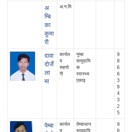
अ.न.मि
अ
म्बि
का
कुमा
री
कार्यल
गुम्बा
9
दावा
य
सामुदायि
8
दाेर्जे
सहयाे
क
6
ला
गी
स्वास्थ्य
6
मा
एकाइ
3
9
4
3
2
5
कार्यल
तेम्बाथान
9
पेम्बा
य
सामुदायि
8