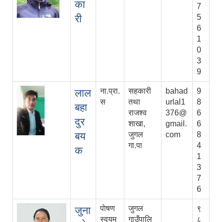
का
7
री
5
6
1
0
3
9
ना.प्रा.
सहकारी
bahad
9
लाल
स
तथा
urlal1
8
बहा
राजश्व
376@
6
दुर
शाखा,
gmail.
6
बय
जुगल
com
8
गा.पा
4
क
1
3
7
6
पाेषण
जुगल
९
जुना
स्वयम
गाउँपालि
८