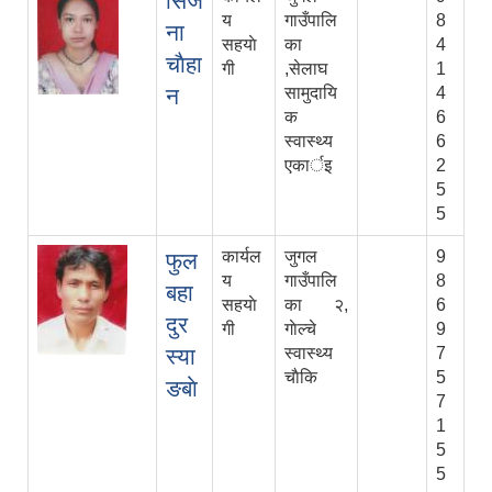
सिर्ज
य
गाउँपालि
8
ना
सहयाे
का
4
चाैहा
गी
,सेलाघ
1
न
सामुदायि
4
क
6
स्वास्थ्य
6
एकार्इ
2
5
5
कार्यल
जुगल
9
फुल
य
गाउँपालि
8
बहा
सहयाे
का २,
6
दुर
गी
गाेल्चे
9
स्या
स्वास्थ्य
7
चाैकि
5
ङबाे
7
1
5
5