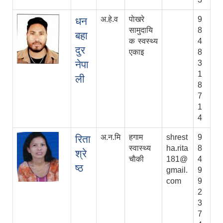
अ.हे.व
पाेखरे
9
धन
सामुदायि
8
बहा
क स्वस्थ्य
4
दुर
एकाइ
8
नेपा
3
1
ली
8
7
1
4
अ.न.मि
हगाम
shrest
9
रिता
स्वास्थ्य
ha.rita
8
श्रे
चाैकी
181@
4
ष्ठ
gmail.
9
com
9
2
3
7