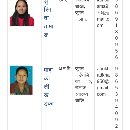
सु
शाखा,
sma9
8
स्मि
जुगल
70@g
6
ता
गा.पा ६
mail.c
9
तामा
om
1
8
ङ
0
9
5
6
अ.न.मि
जुगल
anukh
9
माहा
गाउँपालि
adkha
8
का
का २,
950@
6
ली
सेलाङ
gmail.
5
ख
स्वास्थ्य
com
3
चाैकि
9
ड्का
4
0
9
2