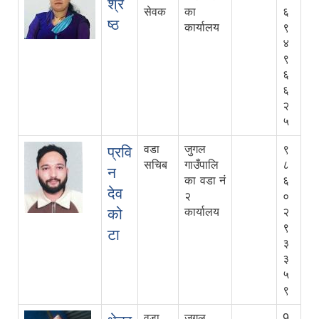
श्रे
सेवक
का
६
ष्ठ
कार्यालय
९
४
९
६
६
२
५
वडा
जुगल
९
प्रवि
सचिब
गाउँपालि
८
न
का वडा नं
६
देव
२
०
को
कार्यालय
२
९
टा
३
३
५
९
वडा
जुगल
9