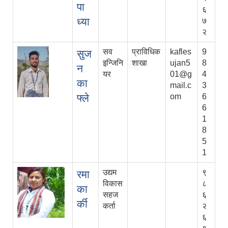
पा
६
ध्या
७
२
सव
प्राविधिक
kafles
9
सुज
इन्जिनि
शाखा
ujan5
8
न
यर
01@g
4
का
mail.c
3
फ्ले
om
6
6
1
8
5
1
उद्यम
९
रमा
विकास
८
का
सहज
६
र्की
कर्ता
२
६