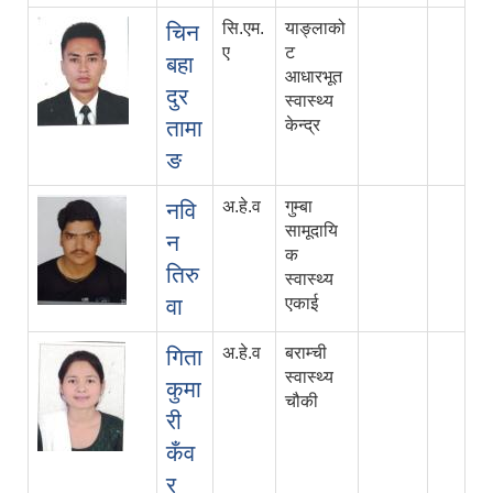
सि.एम.
याङ्लाको
चिन
ए
ट
बहा
आधारभूत
दुर
स्वास्थ्य
तामा
केन्द्र
ङ
अ.हे.व
गुम्बा
नवि
सामूदायि
न
क
तिरु
स्वास्थ्य
वा
एकाई
अ.हे.व
बराम्ची
गिता
स्वास्थ्य
कुमा
चौकी
री
कँव
र