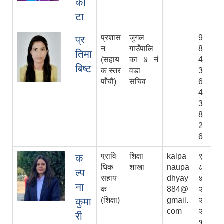
को
टा
प्रशास
जुगल
9
प्र
न
गाउँपालि
8
तिमा
(सहाय
का ४ नं
4
बिष्ट
क स्तर
वडा
3
पाँचौ)
सचिव
6
4
3
8
2
6
प्रावि
शिक्षा
kalpa
९
क
धिक
शाखा
naupa
८
ल्प
सहाय
dhyay
४
ना
क
884@
२
कुमा
(शिक्षा)
gmail.
२
com
२
री
१