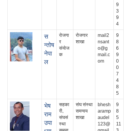
9
3
9
4
राेजगा
रोजगार
mail2
9
स
र
शाखा
nsant
8
न्तोष
संयाेज
o@g
6
नेपा
क
mail.c
9
ल
om
0
0
7
4
8
5
सहका
संघ संस्था
bhesh
9
भेष
री,
समन्वय
aramp
8
राम
संघसं
शाखा
audel
5
उपा
स्था
123@
11
समन्व
gmail.
3