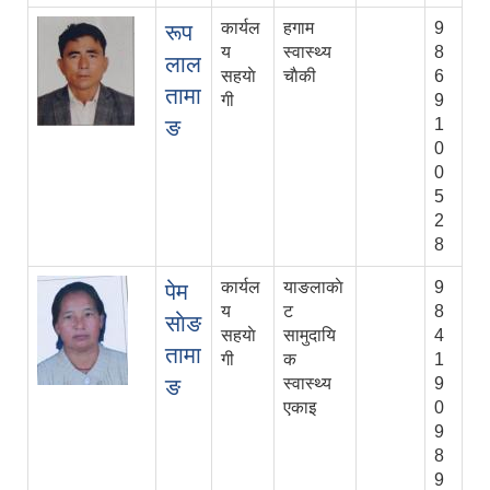
कार्यल
हगाम
9
रूप
य
स्वास्थ्य
8
लाल
सहयाे
चाैकी
6
तामा
गी
9
ङ
1
0
0
5
2
8
कार्यल
याङलाकाे
9
पेम
य
ट
8
साेङ
सहयाे
सामुदायि
4
तामा
गी
क
1
ङ
स्वास्थ्य
9
एकाइ
0
9
8
9