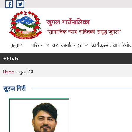
Skip to main content
जुगल गाउँपालिका
"सामाजिक न्याय सहितकाे समृद्ध जुगल"
गृहपृष्ठ
परिचय
वडा कार्यालयहरु
कार्यक्रम तथा परियो
समाचार
You are here
Home
» सुुरज गिरी
सुुरज गिरी