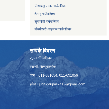
लिसङ्खु पाखर गाउँपालिका
हेलम्बु गाउँपालिका
सुनकोशी गाउँपालिका
पाँचपाेखरी थाङ्पाल गाउँपालिका
सम्पर्क विवरण
जुगल गाँउपालिका
बराम्ची, सिन्घुपाल्चाेक
फाेन ः 011-691054, 011-691056
इमेल ः
jugalgaupalika12@gmail.com