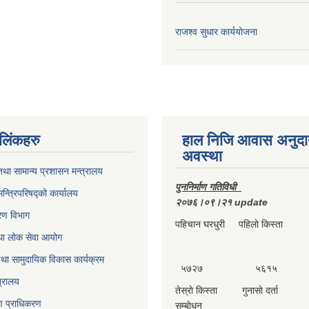
राजश्व सुधार कार्ययोजना
ण लिंकहरु
हाल निजि आवास अनुदा
अवस्था
था सामान्य प्रशासन मन्त्रालय
पुननिर्माण गतिविधी
मन्त्रिपरिषद्को कार्यालय
२०७६।०९।२१ update
करण विभाग
पहिचान घरधुरी पहिलाे किस्ता दा
था लोक सेवा आयोग
था सामुदायिक विकास कार्यक्रम
५७२७ ५६१५ 
त्रालय
तेस्राे किस्ता गुनासाे दर्ता 
्माण प्राधिकरण
सम्बाेधन