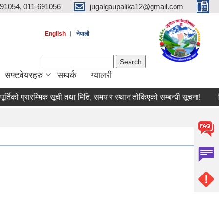
691054, 011-691056
jugalgaupalika12@gmail.com
।
English
नेपाली
Search form
Search
सफ्टवेयरहरु
सम्पर्क
ग्यालरी
िको प्रारम्भिक सूची तथा मिति, समय र स्थान तोकिएको सम्बन्धी सूचना!
विशेष