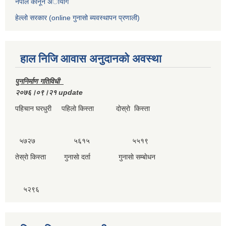
नेपाल कानून अायोग
हेल्लो सरकार (online गुनासो ब्यवस्थापन प्रणाली)
हाल निजि आवास अनुदानकाे अवस्था
पुननिर्माण गतिविधी
२०७६।०९।२१ update
पहिचान घरधुरी पहिलाे किस्ता दाेस्राे किस्ता
५७२७ ५६१५ ५५१९
तेस्राे किस्ता गुनासाे दर्ता गुनासाे सम्बाेधन
५२९६