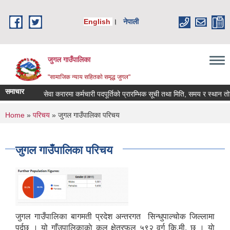
Skip to main content
English
।
नेपाली
जुगल गाउँपालिका
"सामाजिक न्याय सहितकाे समृद्ध जुगल"
समाचार
सेवा करारमा कर्मचारी पदपूर्तिको प्रारम्भिक सूची तथा मिति, समय र स्थान तोकिएक
You are here
Home
»
परिचय
» जुगल गाउँपालिका परिचय
जुगल गाउँपालिका परिचय
जुगल गाउँपालिका बागमती प्रदेश अन्तरगत सिन्धुपाल्चोक जिल्लामा
पर्दछ । यो गाँउपालिकाकाे कुल क्षेत्रफल ५९२ वर्ग कि.मी. छ । याे