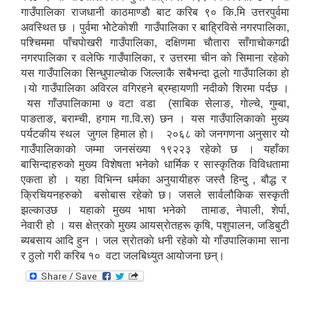
गाउँपालिका राजधानी काठमाण्डाै बाट करिब ९० कि.मि उत्तरपुर्वमा
अवस्थित छ । पुर्वमा भाेेटेकाेशी गाउँपालिका र बाह्रिविसे नगरपालिका,
पश्चिममा पाँचपाेखरी गाउँपालिका, दक्षिणमा चाैतारा साँगाचाेकगढी
नगरपालिका र वलेफि गाउँपालिका, र उत्तरमा चीन काे सिमाना रहेकाे
यस गाउँपालिका सिन्धुपाल्चाेक जिल्लाकै सबैभन्दा ठूलाे गाउँपालिका हाे
।याे गाउँपालिका अविरल वगिरहने ब्रम्हायणाी नदीकाेे शिरमा पर्दछ ।
यस गाँउपालिकामा ७ वटा वडा (साबिक सेलाङ, गाेल्चे, गुम्बा,
पाङताङ, बराम्ची, हगाम गा.वि.स) छन । यस गाउँपालिकाकाे मुख्य
पर्यटकीय स्थल जुगल हिमाल हाे। २०६८ को जनगणना अनुसार यो
गाउँपालिकाको जम्मा जनसंख्या १९२२३ रहेको छ । यहाँका
बासिन्दाहरुको मुख्य विशेषता भनेको धार्मिक र सास्कृतिक विविधतामा
एकता हो । यहा विभिन्न धर्मका अनुयायीहरु जस्तै हिन्दु , बौद्ध र
क्रिचियनहरुको बसोबास रहेको छ। जसले सार्वलौकिक सस्कृती
झल्काउछ । यहाको मुख्य भाषा भनेको तामाङ, नेपाली, शेर्पा,
नेवारी हो । यस क्षेत्रकाे मुख्य आयस्राेतहरू कृषि, पशुपालन, जडिबुटी
ब्यबसाय आदि हुन । जल स्राेतकाे धनी रहेकाे याे गाँउपालिकामा साना
र ठुलाे गरी करिब १० वटा जलबिध्युत आयोजना छन्।