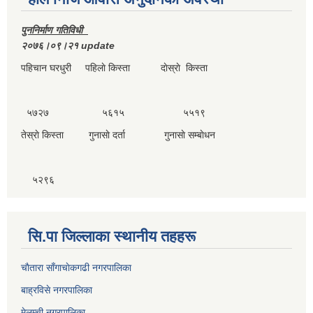
पुननिर्माण गतिविधी
२०७६।०९।२१ update
पहिचान घरधुरी पहिलाे किस्ता दाेस्राे किस्ता
५७२७ ५६१५ ५५१९
तेस्राे किस्ता गुनासाे दर्ता गुनासाे सम्बाेधन
५२९६
सि.पा जिल्लाका स्थानीय तहहरू
चाैतारा साँगाचाेकगढी नगरपालिका
बाह्रविसे नगरपालिका
मेलम्ची नगरपालिका