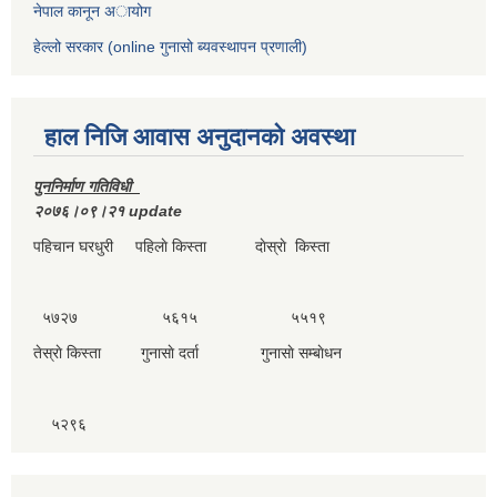
नेपाल कानून अायोग
हेल्लो सरकार (online गुनासो ब्यवस्थापन प्रणाली)
हाल निजि आवास अनुदानकाे अवस्था
पुननिर्माण गतिविधी
२०७६।०९।२१ update
पहिचान घरधुरी पहिलाे किस्ता दाेस्राे किस्ता
५७२७ ५६१५ ५५१९
तेस्राे किस्ता गुनासाे दर्ता गुनासाे सम्बाेधन
५२९६