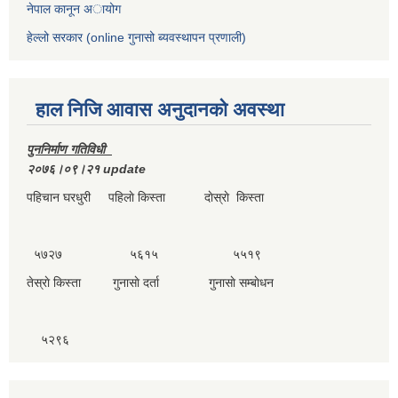
नेपाल कानून अायोग
हेल्लो सरकार (online गुनासो ब्यवस्थापन प्रणाली)
हाल निजि आवास अनुदानकाे अवस्था
पुननिर्माण गतिविधी
२०७६।०९।२१ update
पहिचान घरधुरी पहिलाे किस्ता दाेस्राे किस्ता
५७२७ ५६१५ ५५१९
तेस्राे किस्ता गुनासाे दर्ता गुनासाे सम्बाेधन
५२९६