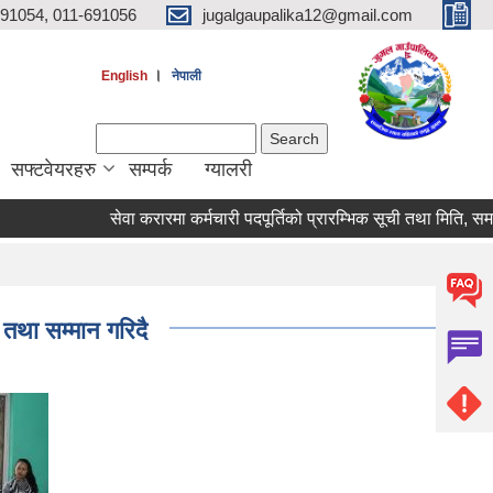
691054, 011-691056
jugalgaupalika12@gmail.com
।
English
नेपाली
Search form
Search
सफ्टवेयरहरु
सम्पर्क
ग्यालरी
सेवा करारमा कर्मचारी पदपूर्तिको प्रारम्भिक सूची तथा मिति, समय र 
इ तथा सम्मान गरिदै