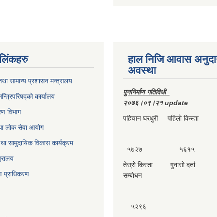
ण लिंकहरु
हाल निजि आवास अनुदा
अवस्था
था सामान्य प्रशासन मन्त्रालय
पुननिर्माण गतिविधी
मन्त्रिपरिषद्को कार्यालय
२०७६।०९।२१ update
करण विभाग
पहिचान घरधुरी पहिलाे किस्ता दा
था लोक सेवा आयोग
था सामुदायिक विकास कार्यक्रम
५७२७ ५६१५ 
त्रालय
तेस्राे किस्ता गुनासाे दर्ता 
्माण प्राधिकरण
सम्बाेधन
५२९६