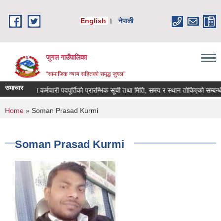
Skip to main content
English
।
नेपाली
जुगल गाउँपालिका
"सामाजिक न्याय सहितकाे समृद्ध जुगल"
समाचार
ेवा करारमा कर्मचारी पदपूर्तिको प्रारम्भिक सूची तथा मिति, समय र स्थान तोकिएको सम्बन्धी सू
You are here
Home
» Soman Prasad Kurmi
Soman Prasad Kurmi