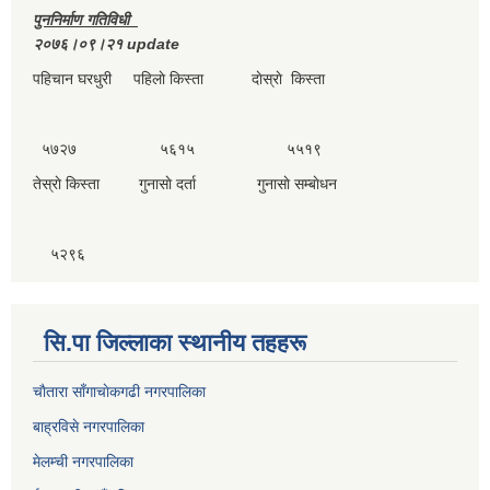
पुननिर्माण गतिविधी
२०७६।०९।२१ update
पहिचान घरधुरी पहिलाे किस्ता दाेस्राे किस्ता
५७२७ ५६१५ ५५१९
तेस्राे किस्ता गुनासाे दर्ता गुनासाे सम्बाेधन
५२९६
सि.पा जिल्लाका स्थानीय तहहरू
चाैतारा साँगाचाेकगढी नगरपालिका
बाह्रविसे नगरपालिका
मेलम्ची नगरपालिका