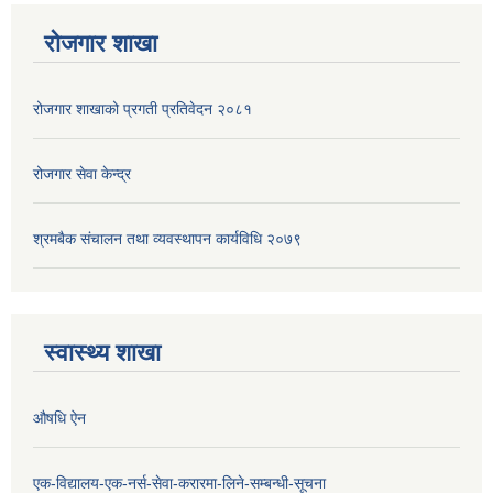
रोजगार शाखा
रोजगार शाखाको प्रगती प्रतिवेदन २०८१
रोजगार सेवा केन्द्र
श्रमबैक संचालन तथा व्यवस्थापन कार्यविधि २०७९
स्वास्थ्य शाखा
औषधि ऐन
एक-विद्यालय-एक-नर्स-सेवा-करारमा-लिने-सम्बन्धी-सूचना