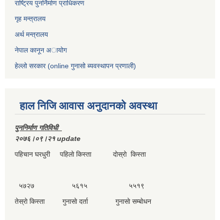
राष्ट्रिय पुनर्निर्माण प्राधिकरण
गृह मन्त्रालय
अर्थ मन्त्रालय
नेपाल कानून अायोग
हेल्लो सरकार (online गुनासो ब्यवस्थापन प्रणाली)
हाल निजि आवास अनुदानकाे अवस्था
पुननिर्माण गतिविधी
२०७६।०९।२१ update
पहिचान घरधुरी पहिलाे किस्ता दाेस्राे किस्ता
५७२७ ५६१५ ५५१९
तेस्राे किस्ता गुनासाे दर्ता गुनासाे सम्बाेधन