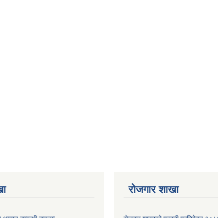
खा
रोजगार शाखा