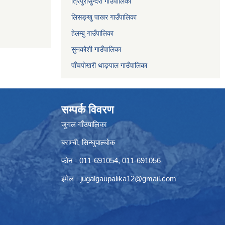
त्रिपुरासुन्दरी गाउँपालिका
लिसङ्खु पाखर गाउँपालिका
हेलम्बु गाउँपालिका
सुनकोशी गाउँपालिका
पाँचपाेखरी थाङ्पाल गाउँपालिका
सम्पर्क विवरण
जुगल गाँउपालिका
बराम्ची, सिन्घुपाल्चाेक
फाेन ः 011-691054, 011-691056
इमेल ः
jugalgaupalika12@gmail.com