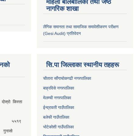
महिला बालबालिका तथा जेष्ठ
नागरिक शाखा
लैगिक समानता तथा सामाजिक समावेशीकरण परीक्षण
(Gesi Audit) प्रतिवेदन
नकाे
सि.पा जिल्लाका स्थानीय तहहरू
चाैतारा साँगाचाेकगढी नगरपालिका
बाह्रविसे नगरपालिका
मेलम्ची नगरपालिका
ेस्राे किस्ता
ईन्द्रावती गाउँपालिका
बलेफी गाउँपालिका
५५१९
भोटेकोशी गाउँपालिका
गुनासाे