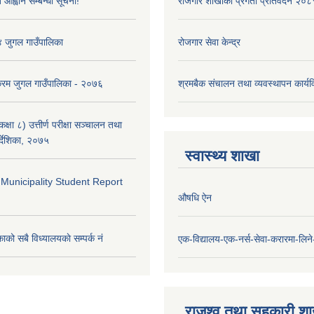
 आह्वान सम्बन्धी सूचना!
रोजगार शाखाको प्रगती प्रतिवेदन २०८
४ जुगल गाउँपालिका
रोजगार सेवा केन्द्र
क्रम जुगल गाउँपालिका - २०७६
श्रमबैक संचालन तथा व्यवस्थापन कार्
्षा ८) उत्तीर्ण परीक्षा सञ्चालन तथा
र्देशिका, २०७५
स्वास्थ्य शाखा
 Municipality Student Report
औषधि ऐन
ाको सबै विध्यालयकाे सम्पर्क नं
एक-विद्यालय-एक-नर्स-सेवा-करारमा-लिने-
राजश्व तथा सहकारी श