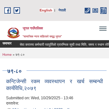
Skip to main content
English
।
नेपाली
जुगल गाउँपालिका
"सामाजिक न्याय सहितकाे समृद्ध जुगल"
समाचार
सेवा करारमा कर्मचारी पदपूर्तिको प्रारम्भिक सूची तथा मिति, समय र स्थान तोकिएको 
You are here
Home
» ७९-८०
७९-८०
कन्टिजेन्सी रकम व्यवस्थापन र खर्च सम्बन्धी
कार्यविधि,२०७९
Submitted on:
Wed, 10/29/2025 - 13:46
दस्तावेज: