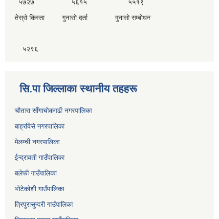
५७२७ ५६१५ ५५१९
तेस्राे किस्ता गुनासाे दर्ता गुनासाे सम्बाेधन
५२९६
सि.पा जिल्लाका स्थानीय तहहरू
चाैतारा साँगाचाेकगढी नगरपालिका
बाह्रविसे नगरपालिका
मेलम्ची नगरपालिका
ईन्द्रावती गाउँपालिका
बलेफी गाउँपालिका
भोटेकोशी गाउँपालिका
त्रिपुरासुन्दरी गाउँपालिका