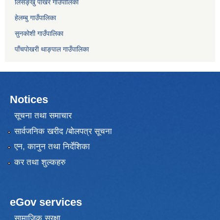
लिसङ्खु पाखर गाउँपालिका
हेलम्बु गाउँपालिका
सुनकोशी गाउँपालिका
पाँचपाेखरी थाङ्पाल गाउँपालिका
Notices
सूचना तथा समाचार
सार्वजनिक खरीद /बोलपत्र सूचना
एन, कानुन तथा निर्देशिका
कर तथा शुल्कहरु
eGov services
सामाजिक सुरक्षा