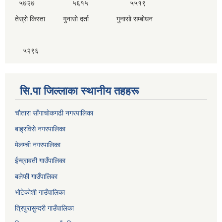
५७२७ ५६१५ ५५१९
तेस्राे किस्ता गुनासाे दर्ता गुनासाे सम्बाेधन
५२९६
सि.पा जिल्लाका स्थानीय तहहरू
चाैतारा साँगाचाेकगढी नगरपालिका
बाह्रविसे नगरपालिका
मेलम्ची नगरपालिका
ईन्द्रावती गाउँपालिका
बलेफी गाउँपालिका
भोटेकोशी गाउँपालिका
त्रिपुरासुन्दरी गाउँपालिका